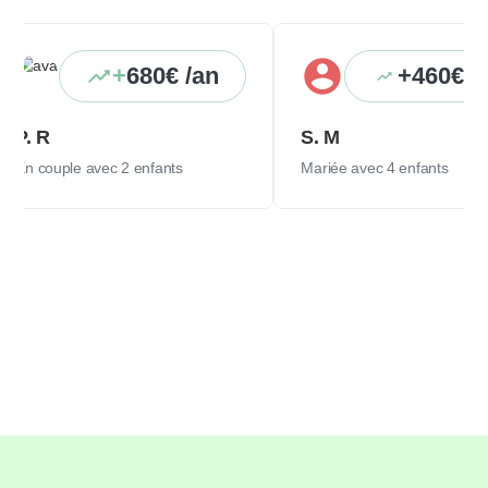
+
680€ /an
+460€ /an
. R
S. M
 couple avec 2 enfants
Mariée avec 4 enfants